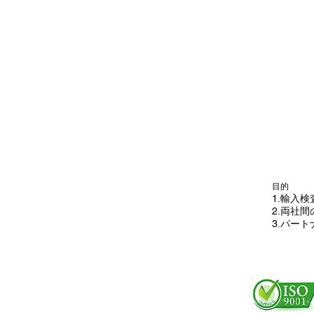
目的
1.輸入
2.両社
3.パー